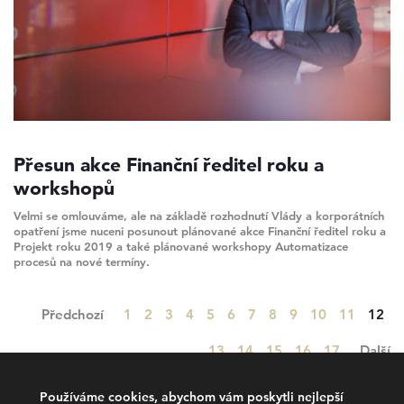
Přesun akce Finanční ředitel roku a
workshopů
Velmi se omlouváme, ale na základě rozhodnutí Vlády a korporátních
opatření jsme nuceni posunout plánované akce Finanční ředitel roku a
Projekt roku 2019 a také plánované workshopy Automatizace
procesů na nové termíny.
Strana
Strana
Strana
Strana
Strana
Strana
Strana
Strana
Strana
Strana
Strana
Stran
Předchozí
1
2
3
4
5
6
7
8
9
10
11
12
Strana
Strana
Strana
Strana
Strana
13
14
15
16
17
Další
Používáme cookies, abychom vám poskytli nejlepší