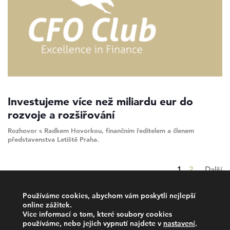
Investujeme více než miliardu eur do
rozvoje a rozšiřování
Rozhovor s Radkem Hovorkou, finančním ředitelem a členem
představenstva Letiště Praha.
Strana
Strana
1
2
Další
Používáme cookies, abychom vám poskytli nejlepší
online zážitek.
Více informací o tom, které soubory cookies
používáme, nebo jejich vypnutí najdete v
nastavení
.