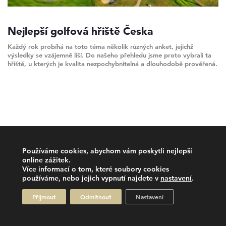
Nejlepší golfová hřiště Česka
Každý rok probíhá na toto téma několik různých anket, jejichž
výsledky se vzájemně liší. Do našeho přehledu jsme proto vybrali ta
hřiště, u kterých je kvalita nezpochybnitelná a dlouhodobě prověřená.
Používáme cookies, abychom vám poskytli nejlepší
online zážitek.
Více informací o tom, které soubory cookies
používáme, nebo jejich vypnutí najdete v
nastavení
.
Přijmout
Odmítnout
Nastavení
2026 © Klub finančních ředitelů, All rights reserved.
Made with
by
Brabec Media