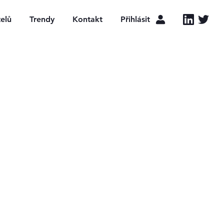
LinkedIn
Twitter
telů
Trendy
Kontakt
Přihlásit