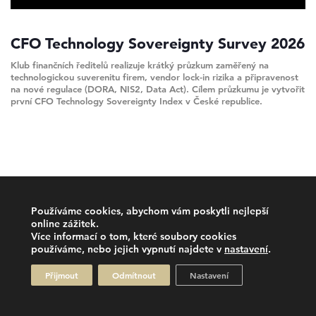
CFO Technology Sovereignty Survey 2026
Klub finančních ředitelů realizuje krátký průzkum zaměřený na
technologickou suverenitu firem, vendor lock-in rizika a připravenost
na nové regulace (DORA, NIS2, Data Act). Cílem průzkumu je vytvořit
první CFO Technology Sovereignty Index v České republice.
Používáme cookies, abychom vám poskytli nejlepší
online zážitek.
Více informací o tom, které soubory cookies
používáme, nebo jejich vypnutí najdete v
nastavení
.
Přijmout
Odmítnout
Nastavení
2026 © Klub finančních ředitelů, All rights reserved.
Made with
by
Brabec Media