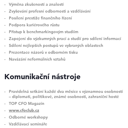
Výměna zkušeností a znalostí
Zvyšování profesní odbornosti a vzdělávání
Posílení prestiže finančního řízení
Podpora kariérového růstu
Přístup k benchmarkingovým studiím
Zapojení do výzkumných prací a studií pro sdílení informací
Sdílení nejlepších postupů ve vybraných oblastech
Prezentace názorů v odborném tisku
Navázání neformálních vztahů
Komunikační nástroje
Pravidelná setkání každé dva měsíce s významnou osobností
– diplomati, politikové, známé osobnosti, zahraniční hosté
TOP CFO Magazín
www.cfoclub.cz
Odborné workshopy
Vzdělávací semináře