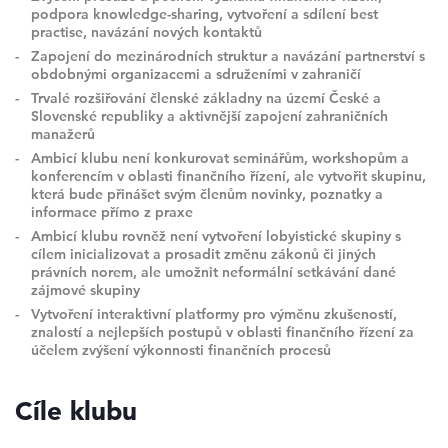
podpora knowledge-sharing, vytvoření a sdílení best
practise, navázání nových kontaktů
Zapojení do mezinárodních struktur a navázání partnerství s
obdobnými organizacemi a sdruženími v zahraničí
Trvalé rozšiřování členské základny na území České a
Slovenské republiky a aktivnější zapojení zahraničních
manažerů
Ambicí klubu není konkurovat seminářům, workshopům a
konferencím v oblasti finančního řízení, ale vytvořit skupinu,
která bude přinášet svým členům novinky, poznatky a
informace přímo z praxe
Ambicí klubu rovněž není vytvoření lobyistické skupiny s
cílem inicializovat a prosadit změnu zákonů či jiných
právních norem, ale umožnit neformální setkávání dané
zájmové skupiny
Vytvoření interaktivní platformy pro výměnu zkušeností,
znalostí a nejlepších postupů v oblasti finančního řízení za
účelem zvýšení výkonnosti finančních procesů
Cíle klubu