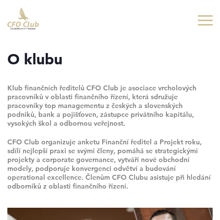
Přejít
Přejít
na
na
hlavní
hlavní
obsah
navigaci
O klubu
Klub finančních ředitelů CFO Club je asociace vrcholových
pracovníků v oblasti finančního řízení, která sdružuje
pracovníky top managementu z českých a slovenských
podniků, bank a pojišťoven, zástupce privátního kapitálu,
vysokých škol a odbornou veřejnost.
CFO Club organizuje anketu Finanční ředitel a Projekt roku,
sdílí nejlepší praxi se svými členy, pomáhá se strategickými
projekty a corporate governance, vytváří nové obchodní
modely, podporuje konvergenci odvětví a budování
operational excellence. Členům CFO Clubu asistuje při hledání
odborníků z oblasti finančního řízení.