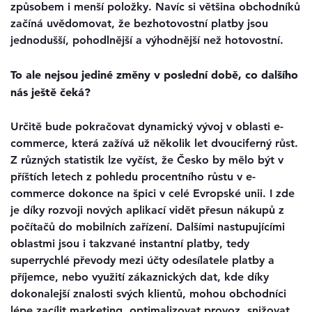
způsobem i menší položky. Navíc si většina obchodníků
začíná uvědomovat, že bezhotovostní platby jsou
jednodušší, pohodlnější a výhodnější než hotovostní.
To ale nejsou jediné změny v poslední době, co dalšího
nás ještě čeká?
Určitě bude pokračovat dynamický vývoj v oblasti e-
commerce, která zažívá už několik let dvouciferný růst.
Z různých statistik lze vyčíst, že Česko by mělo být v
příštích letech z pohledu procentního růstu v e-
commerce dokonce na špici v celé Evropské unii. I zde
je díky rozvoji nových aplikací vidět přesun nákupů z
počítačů do mobilních zařízení. Dalšími nastupujícími
oblastmi jsou i takzvané instantní platby, tedy
superrychlé převody mezi účty odesílatele platby a
příjemce, nebo využití zákaznických dat, kde díky
dokonalejší znalosti svých klientů, mohou obchodníci
lépe zacílit marketing, optimalizovat provoz, snižovat