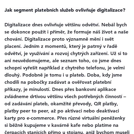
Jak segment platebních služeb ovlivňuje digitalizace?
Digitalizace dnes ovlivňuje většinu odvětví. Nebál bych
se dokonce použít i příměr, že formuje náš život a naše
chování. Digitalizace proto významně mění i svět
placení. Jedním z momentů, který je patrný v řadě
odvětví, je využívání a rozvoj chytrých zařízení. Už si to
ani neuvědomujeme, ale seznam toho, co jsme dnes
schopni vyřešit například z chytrého telefonu, je velmi
dlouhý. Podobně je tomu i u plateb. Doba, kdy jsme
chodili na pobočky zadávat a ověřovat platební
příkazy, je minulostí. Dnes přes bankovní aplikace
zvládneme drtivou většinu všech potřebných činností –
od zadávání plateb, okamžité převody, QR platby,
platby peer to peer, až po aktivaci nebo deaktivaci
karty pro e-commerce. Přes různé virtuální peněženky
si běžně kupujeme v kavárně kafe nebo platíme na
čerpacích stanicích přímo u stojanu, aniž bychom museli