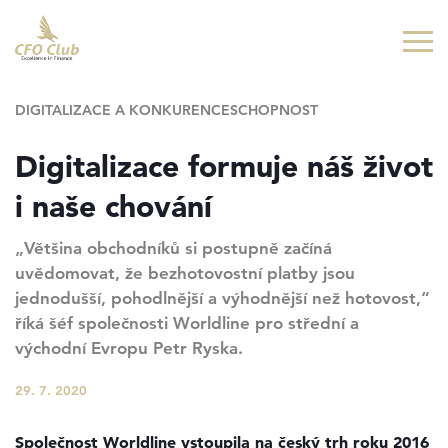
Přejít
Přejít
na
na
hlavní
hlavní
obsah
navigaci
DIGITALIZACE A KONKURENCESCHOPNOST
Digitalizace formuje náš život
i naše chování
„Většina obchodníků si postupně začíná
uvědomovat, že bezhotovostní platby jsou
jednodušší, pohodlnější a výhodnější než hotovost,“
říká šéf společnosti Worldline pro střední a
východní Evropu Petr Ryska.
29. 7. 2020
Společnost Worldline vstoupila na český trh roku 2016