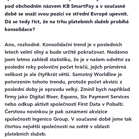
pod obchodním názvem KB SmartPay a v současné
době se snaží svou pozici ve střední Evropě upevnit.
Dá se tedy říct, že na trhu platebních služeb probíhá
konsolidace?
Ano, rozhodně. Konsolidační trend je v posledních
letech velmi silný a bude určitě pokračovat. Nedávno
jsem letmo zahlédl statistiku, že je v našem odvětví za
poslední roky poloviční počet hráčů, jejich průměrná
velikost je ale čtyřikrát větší. Samotný Worldline je
potvrzením tohoto trendu, protože počet akvizic z
poslední doby je opravdu velký. Zmínil bych například
firmy jako Digital River, Equens, Six Payment Services
nebo odkup aktivit společnosti First Data v Pobaltí.
Čerstvou novinkou je pak oznámení akvizice
společnosti Ingenico Group. V současné době jsme tak
čtvrtou největší společností na světě v oblasti
platebních služeb.