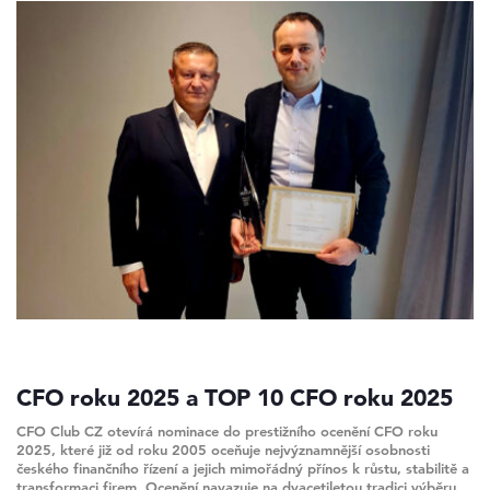
CFO roku 2025 a TOP 10 CFO roku 2025
CFO Club CZ otevírá nominace do prestižního ocenění CFO roku
2025, které již od roku 2005 oceňuje nejvýznamnější osobnosti
českého finančního řízení a jejich mimořádný přínos k růstu, stabilitě a
transformaci firem. Ocenění navazuje na dvacetiletou tradici výběru