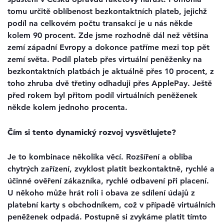
tomu určitě oblíbenost bezkontaktních plateb, jejichž
podíl na celkovém počtu transakcí je u nás někde
kolem 90 procent. Zde jsme rozhodně dál než většina
zemí západní Evropy a dokonce patříme mezi top pět
zemí světa. Podíl plateb přes virtuální peněženky na
bezkontaktních platbách je aktuálně přes 10 procent, z
toho zhruba dvě třetiny odhaduji přes ApplePay. Ještě
před rokem byl přitom podíl virtuálních peněženek
někde kolem jednoho procenta.
Čím si tento dynamický rozvoj vysvětlujete?
Je to kombinace několika věcí. Rozšíření a obliba
chytrých zařízení, zvyklost platit bezkontaktně, rychlé a
účinné ověření zákazníka, rychlé odbavení při placení.
U někoho může hrát roli i obava ze sdílení údajů z
platební karty s obchodníkem, což v případě virtuálních
peněženek odpadá. Postupně si zvykáme platit tímto