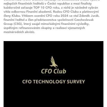
nejlepších finančních ředitelů v České republice a mezi finalisty
každoročně zařazuje TOP 10 CFO roku, z nichž je následně vybrán
vítěz odbornou Finanční akademií, Radou CFO Clubu a platinovými
členy Klubu. Vítězem ocenění CFO roku 2024 se stal Zdeněk Jurák,
finanční ředitel a člen představenstva společnosti Czechoslovak
Group (CSG), který zaujal mimořádnými finančními výsledky,
úspěšným refinancováním skupiny a realizací významných
mezinárodních akvizic.