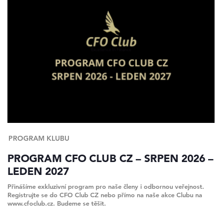
PROGRAM KLUBU
PROGRAM CFO CLUB CZ – SRPEN 2026 –
LEDEN 2027
Přinášíme exkluzivní program pro naše členy i odbornou veřejnost.
Registrujte se do CFO Club CZ nebo přímo na naše akce Clubu na
www.cfoclub.cz. Budeme se těšit.