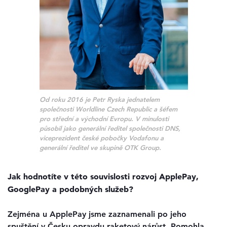
Od roku 2016 je Petr Ryska jednatelem
společnosti Worldline Czech Republic a šéfem
pro střední a východní Evropu. V minulosti
působil jako generální ředitel společnosti DNS,
viceprezident české pobočky Vodafonu a
generální ředitel ve skupině OTK Group.
Jak hodnotíte v této souvislosti rozvoj ApplePay,
GooglePay a podobných služeb?
Zejména u ApplePay jsme zaznamenali po jeho
spuštění v Česku opravdu raketový nárůst. Pomohla