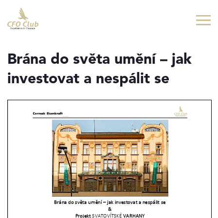
Přejít
Přejít
na
na
hlavní
hlavní
obsah
navigaci
Brána do světa umění – jak
investovat a nespálit se