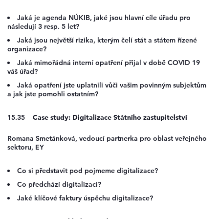
Jaká je agenda NÚKIB, jaké jsou hlavní cíle úřadu pro
následují 3 resp. 5 let?
Jaká jsou největší rizika, kterým čelí stát a státem řízené
organizace?
Jaká mimořádná interní opatření přijal v době COVID 19
váš úřad?
Jaká opatření jste uplatnili vůči vašim povinným subjektům
a jak jste pomohli ostatním?
15.35
Case study: Digitalizace Státního zastupitelství
Romana Smetánková, vedoucí partnerka pro oblast veřejného
sektoru, EY
Co si představit pod pojmeme digitalizace?
Co předchází digitalizaci?
Jaké klíčové faktury úspěchu digitalizace?