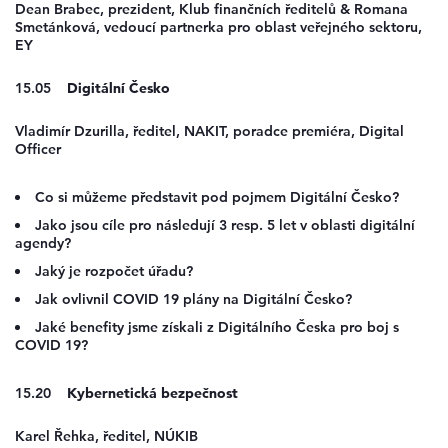
Dean Brabec, prezident, Klub finančních ředitelů & Romana
Smetánková, vedoucí partnerka pro oblast veřejného sektoru,
EY
15.05
Digitální Česko
Vladimír Dzurilla, ředitel, NAKIT, poradce premiéra, Digital
Officer
Co si můžeme představit pod pojmem Digitální Česko?
Jako jsou cíle pro následují 3 resp. 5 let v oblasti digitální
agendy?
Jaký je rozpočet úřadu?
Jak ovlivnil COVID 19 plány na Digitální Česko?
Jaké benefity jsme získali z Digitálního Česka pro boj s
COVID 19?
15.20
Kybernetická bezpečnost
Karel Řehka, ředitel, NÚKIB