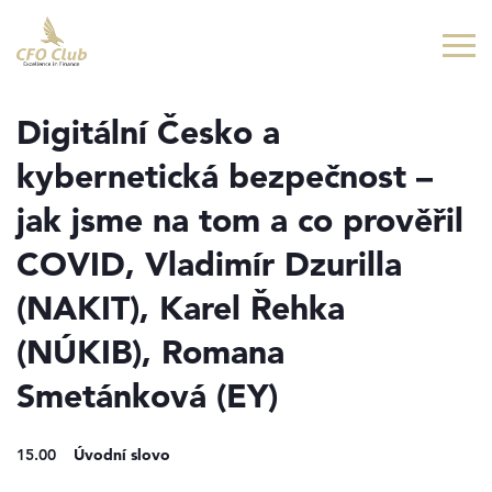
Přejít
Přejít
na
na
hlavní
hlavní
obsah
navigaci
Digitální Česko a
kybernetická bezpečnost –
jak jsme na tom a co prověřil
COVID, Vladimír Dzurilla
(NAKIT), Karel Řehka
(NÚKIB), Romana
Smetánková (EY)
15.00
Úvodní slovo