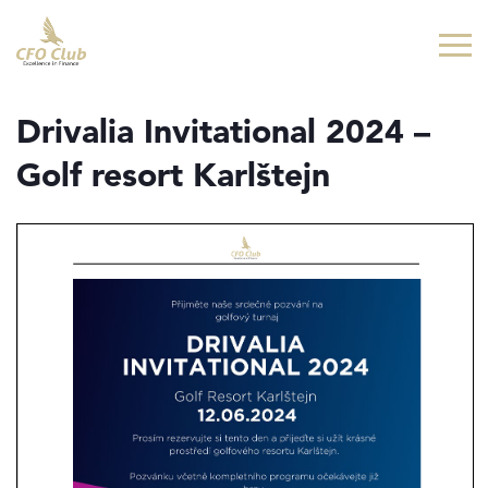
Přejít
Přejít
na
na
hlavní
hlavní
obsah
navigaci
Drivalia Invitational 2024 –
Golf resort Karlštejn