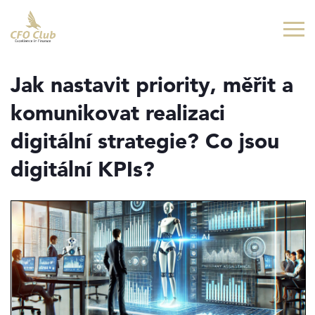
Přejít
Přejít
na
na
hlavní
hlavní
obsah
navigaci
Jak nastavit priority, měřit a
komunikovat realizaci
digitální strategie? Co jsou
digitální KPIs?