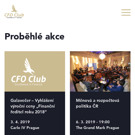
Přejít
Přejít
na
na
hlavní
hlavní
obsah
navigaci
Proběhlé akce
Galavečer – Vyhlášení
Měnová a rozpočtová
výroční ceny „Finanční
politika ČR
ředitel roku 2018“
3. 4. 2019
6. 3. 2019 - 19:00
Carlo IV Prague
The Grand Mark Prague