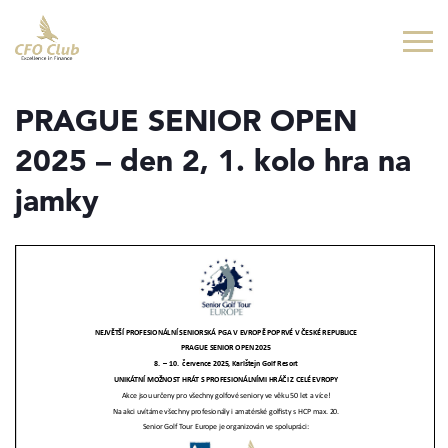
Přejít
Přejít
na
na
hlavní
hlavní
obsah
navigaci
PRAGUE SENIOR OPEN
2025 – den 2, 1. kolo hra na
jamky