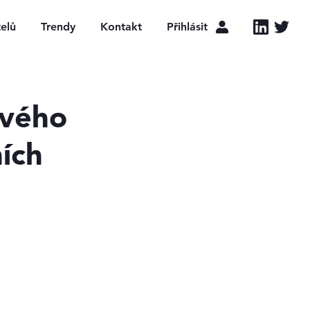
LinkedIn
Twitter
telů
Trendy
Kontakt
Přihlásit
ového
ních