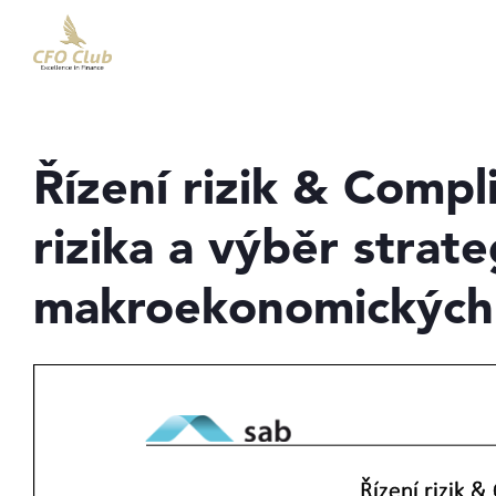
Přejít
Přejít
na
na
hlavní
hlavní
obsah
navigaci
Řízení rizik & Compl
rizika a výběr strat
makroekonomických