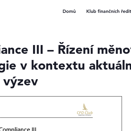
Domů
Klub finančních ředi
iance III – Řízení měn
egie v kontextu aktuál
 výzev