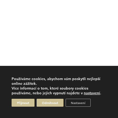
Používáme cookies, abychom vám poskytli nejlepší
online zážitek.
Více informací o tom, které soubory cookies
používáme, nebo jejich vypnutí najdete v
nastavení
.
Přijmout
Odmítnout
Nastavení
2026 © Klub finančních ředitelů, All rights reserved.
Made with
by
Brabec Media