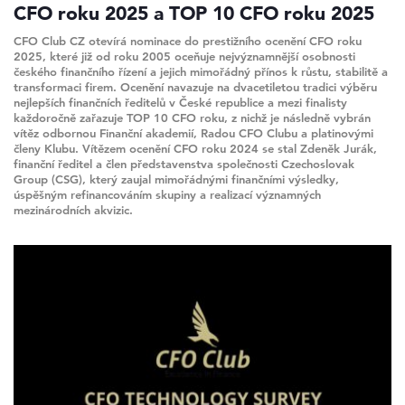
CFO roku 2025 a TOP 10 CFO roku 2025
CFO Club CZ otevírá nominace do prestižního ocenění CFO roku
2025, které již od roku 2005 oceňuje nejvýznamnější osobnosti
českého finančního řízení a jejich mimořádný přínos k růstu, stabilitě a
transformaci firem. Ocenění navazuje na dvacetiletou tradici výběru
nejlepších finančních ředitelů v České republice a mezi finalisty
každoročně zařazuje TOP 10 CFO roku, z nichž je následně vybrán
vítěz odbornou Finanční akademií, Radou CFO Clubu a platinovými
členy Klubu. Vítězem ocenění CFO roku 2024 se stal Zdeněk Jurák,
finanční ředitel a člen představenstva společnosti Czechoslovak
Group (CSG), který zaujal mimořádnými finančními výsledky,
úspěšným refinancováním skupiny a realizací významných
mezinárodních akvizic.