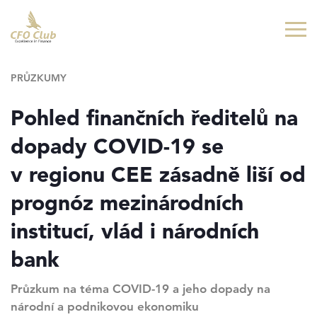
Přejít
Přejít
na
na
hlavní
hlavní
obsah
navigaci
PRŮZKUMY
Pohled finančních ředitelů na
dopady COVID-19 se
v regionu CEE zásadně liší od
prognóz mezinárodních
institucí, vlád i národních
bank
Průzkum na téma COVID-19 a jeho dopady na
národní a podnikovou ekonomiku