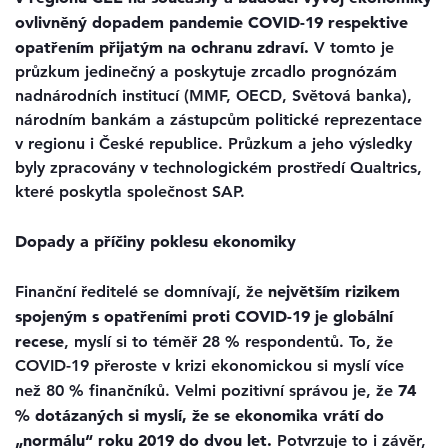
ovlivněný dopadem pandemie COVID-19 respektive
opatřením přijatým na ochranu zdraví.
V tomto je
průzkum jedinečný a poskytuje zrcadlo prognózám
nadnárodních institucí (MMF, OECD, Světová banka),
národním bankám a zástupcům politické reprezentace
v regionu i České republice. Průzkum a jeho výsledky
byly zpracovány v technologickém prostředí Qualtrics,
které poskytla společnost SAP.
Dopady a příčiny poklesu ekonomiky
největším rizikem
Finanční ředitelé se domnívají, že
spojeným s opatřeními proti COVID-19 je globální
recese
, myslí si to téměř 28 % respondentů. To, že
COVID-19 přeroste v krizi ekonomickou si myslí více
74
než 80 % finančníků. Velmi pozitivní správou je, že
% dotázaných si myslí, že se ekonomika vrátí do
„normálu“ roku 2019 do dvou let.
Potvrzuje to i závěr,