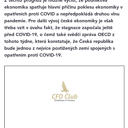
Z těchto prognóz je možné vyčíst, že podniková
ekonomika spatřuje hlavní příčinu poklesu ekonomiky v
opatřeních proti COVID a nepředpokládá druhou vlnu
pandemie. Pro další vývoj české ekonomiky je však
třeba vzít v úvahu fakt, že stagnace započala ještě
před COVID-19, o čemž také svědčí zpráva OECD z
tohoto týdne, která konstatuje, že Česká republika
bude jednou z nejvíce postižených zemí spojených s
opatřením proti COVID-19.