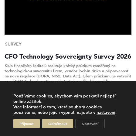
SURVEY
CFO Technology Sovereignty Survey 2026
Klub finančních ředitelů realizuje krátký průzkum zaměřený na
technologickou suverenitu firem, vendor lock-in rizika a připravenost
na nové regulace (DORA, NIS2, Data Act). Cílem průzkumu je vytvořit
první CFO Technology Sovereignty Index v České republice.
Používáme cookies, abychom vám poskytli nejlepší
online zážitek.
Více informací o tom, které soubory cookies
používáme, nebo jejich vypnutí najdete v
nastavení
.
Přijmout
Odmítnout
Nastavení
2026 © Klub finančních ředitelů, All rights reserved.
Made with
by
Brabec Media