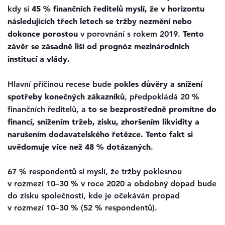
45 % finančních ředitelů myslí, že v horizontu
kdy si
následujících třech letech se tržby nezmění nebo
dokonce porostou
Tento
v porovnání s rokem 2019.
závěr se zásadně liší od prognóz mezinárodních
institucí a vlády.
pokles důvěry a snížení
Hlavní příčinou recese bude
spotřeby konečných zákazníků
, předpokládá 20 %
to se bezprostředně promítne do
finančních ředitelů, a
financí, snížením tržeb, zisku, zhoršením likvidity a
narušením dodavatelského řetězce. Tento fakt si
uvědomuje více než 48 % dotázaných
.
67 % respondentů si myslí, že tržby poklesnou
v rozmezí 10–30 % v roce 2020 a obdobný dopad bude
do zisku společností, kde je očekáván propad
v rozmezí 10–30 % (52 % respondentů).