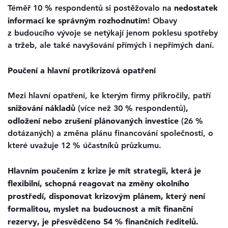
nedostatek
Téměř 10 % respondentů si postěžovalo na
informací ke správným rozhodnutím
! Obavy
z budoucího vývoje se netýkají jenom poklesu spotřeby
a tržeb, ale také navyšování přímých i nepřímých daní.
Poučení a hlavní protikrizová opatření
Mezi hlavní opatření, ke kterým firmy přikročily, patří
snižování nákladů
,
(více než 30 % respondentů)
odložení nebo zrušení plánovaných investice
(26 %
dotázaných) a změna plánu financování společnosti, o
které uvažuje 12 % účastníků průzkumu.
Hlavním poučením z krize je mít strategii, která je
flexibilní, schopná reagovat na změny okolního
prostředí, disponovat krizovým plánem, který není
formalitou, myslet na budoucnost a mít finanční
rezervy, je přesvědčeno 54 % finančních ředitelů.