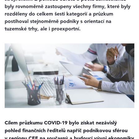
byly rovnoměrně zastoupeny všechny firmy, které byly
rozděleny do celkem šesti kategorií a průzkum
postihoval stejnoměrně podniky s orientací na
tuzemské trhy, ale i proexportní.
Cílem průzkumu COVID-19 bylo získat nezávislý
pohled finančních ředitelů napříč podnikovou sférou
v regionu CEE na současný a budoucí vývoj ekonomiky